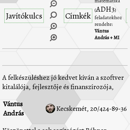
matematika
ADH3
(
)
Javítókulcs
Címkék
feladatokhoz
rendelte:
Vántus
András + MI
A felkészüléshez jó kedvet kíván a szoftver
kitalálója, fejlesztője és finanszírozója,
Vántus
Kecskemét, 20/424-89-36
András