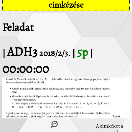
címkézése
Feladat
ADH3
5p
|
2018/2/3. |
|
00:00:00
A címkéket a