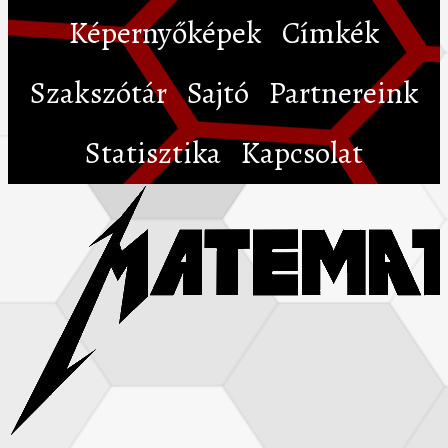
Képernyőképek
Címkék
Szakszótár
Sajtó
Partnereink
Statisztika
Kapcsolat