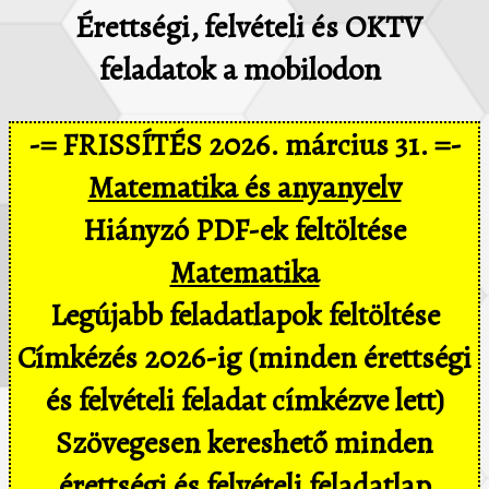
Érettségi, felvételi és OKTV
feladatok a mobilodon
-= FRISSÍTÉS 2026. március 31. =-
Matematika és anyanyelv
Hiányzó PDF-ek feltöltése
Matematika
Legújabb feladatlapok feltöltése
Címkézés 2026-ig (minden érettségi
és felvételi feladat címkézve lett)
Szövegesen kereshető minden
érettségi és felvételi feladatlap