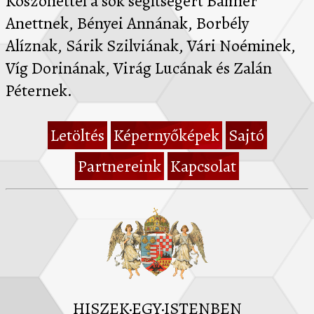
Köszönettel a sok segítségért Báhner
Anettnek, Bényei Annának, Borbély
Alíznak, Sárik Szilviának, Vári Noéminek,
Víg Dorinának, Virág Lucának és Zalán
Péternek.
Letöltés
Képernyőképek
Sajtó
Partnereink
Kapcsolat
HISZEK·EGY·ISTENBEN